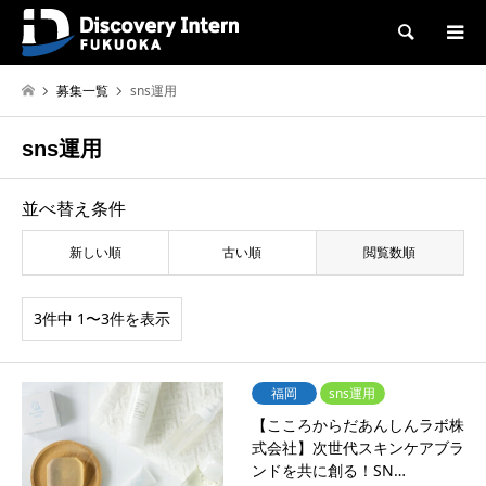
検索
募集一覧
sns運用
sns運用
並べ替え条件
新しい順
古い順
閲覧数順
3件中 1〜3件を表示
福岡
sns運用
【こころからだあんしんラボ株
式会社】次世代スキンケアブラ
ンドを共に創る！SN…