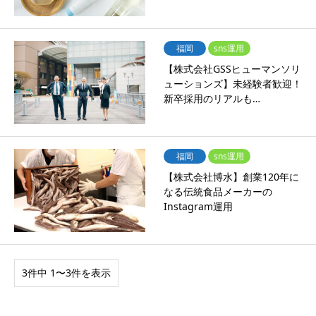
福岡
sns運用
【株式会社GSSヒューマンソリ
ューションズ】未経験者歓迎！
新卒採用のリアルも…
福岡
sns運用
【株式会社博水】創業120年に
なる伝統食品メーカーの
Instagram運用
3件中 1〜3件を表示