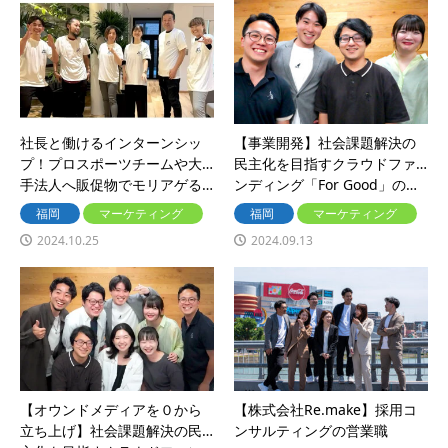
社長と働けるインターンシッ
【事業開発】社会課題解決の
プ！プロスポーツチームや大
民主化を目指すクラウドファ
手法人へ販促物でモリアゲる…
ンディング「For Good」の…
福岡
マーケティング
福岡
マーケティング
2024.10.25
2024.09.13
【オウンドメディアを０から
【株式会社Re.make】採用コ
立ち上げ】社会課題解決の民
ンサルティングの営業職