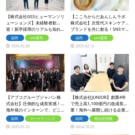
【株式会社GSSヒューマンソリ
【こころからだあんしんラボ
ューションズ】未経験者歓
株式会社】次世代スキンケア
迎！新卒採用のリアルも知れ…
ブランドを共に創る！SNSマ…
福岡
sns運用
福岡
sns運用
2025.02.20
2025.02.12
【アプコグループジャパン株
【株式会社JUNIOR】創業4年
式会社】圧倒的な成長実感！
で売上高1,100億円の急成長企
海外発のインターンで、どこ…
業！海外へ展開し続ける企業…
福岡
マーケティング
福岡
商品管理職
2025.01.23
2024.10.25