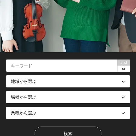
and
or